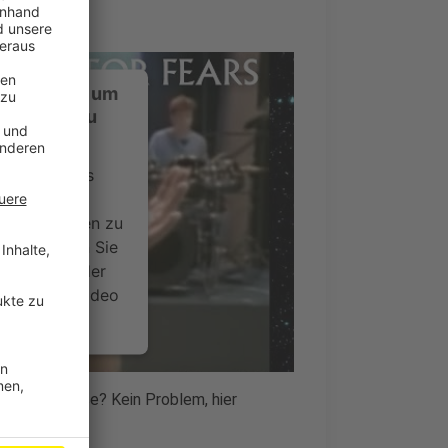
ustimmung, um
-Service zu
ervice eines
ideoinhalte
ce kann Daten zu
 Bitte lesen Sie
timmen Sie der
um dieses Video
.
onen
auf der Straße? Kein Problem, hier
nsent Management