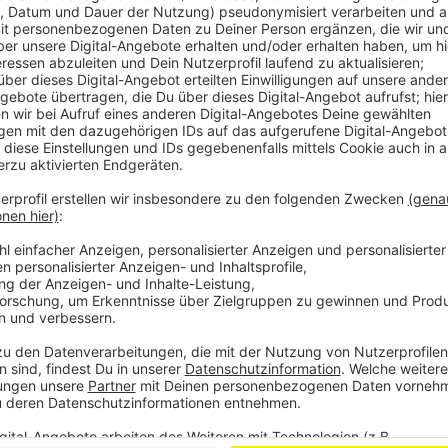
Wir benötigen Ihre Z
den YouTube Video
laden!
Wir verwenden einen S
Drittanbieters, um V
einzubetten. Dieser Servi
Ihren Aktivitäten sammeln.
die Details durch und s
Nutzung des Service zu, 
anzusehen
Mehr Informati
Ihr wollt den perfekten Soundtrack für euren Urlaub 
Akzeptieren
bekommt ihr ihn.
powered by
Usercentrics Co