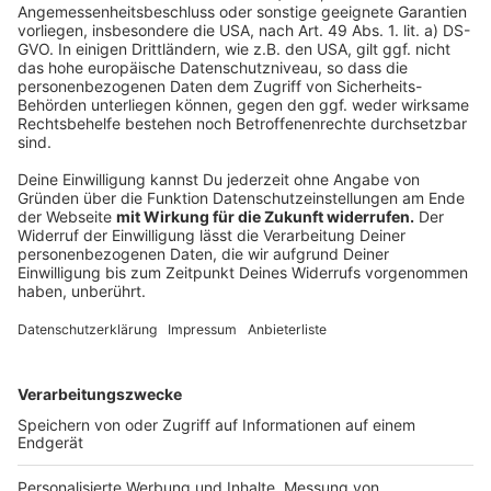
Gästeappartement teilen oder den Hobbykeller,
den Partyraum."
Auch Häuser, die nach dem Auszug der Kinder
verkleinert werden können, kann sich die Architektin
vorstellen. Anstatt neue Baugebiete zu erschließen,
könne darüber nachgedacht werden, auf schon
bestehende Häuser eine weitere Etage draufzusetzen,
wenn das die Statik erlaubt. So könnte die Fläche, die
durch Neubauprojekte gerade in städtischen Gebieten
immer mehr versiegelt würde, reduziert werden.
"Es ist wie mit dem klimafreundlichen Essen -
zuerst ist es ein Kampf, aber dann kommt es
doch in den Köpfen der Menschen an."
Anzeige