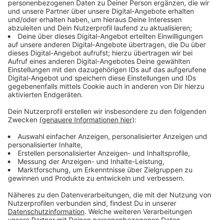
besser zu nutzen. Dafür könnten hauseigene Zisternen
unter der Terrasse oder im Garten verbaut werden, in
die das Regenwasser aus den Regenrinnen abfließt und
gesammelt wird. Dieses Grauwasser könne dann
zurück ins Haus geleitet und für die Toilettenspülung
oder die Waschmaschine benutzt werden, sagt die
Architektin.
Um ein solches System in schon bestehende Häuser
zu integrieren, bedarf es allerdings einer größeren
Sanierung, da dort ein weiteres Rohrsystem für das
Grauwasser verlegt werden muss.
Anzeige
Das Klimawandel verändert unser
Wohnkonzept
Anzeige