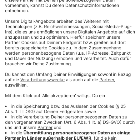
Die größte Herausforderung sieht die Architektin aber
darin, die Menschen von einem neuen Wohnkonzept zu
überzeugen.
Wieviel Wohnfläche brauche ich? Welche Räume nutze
ich wie?
Kann ich mein Schlafzimmer durch ein Klappbett in ein
Arbeitszimmer umfunktionieren? Können unsere Kinder
nicht auch im Hausflur spielen?
Das sind alles Fragen, die wir uns in Zukunft stellen
müssen, sagt die Expertin, um Wohnen
umweltfreundlich zu gestalten.
"Wir könnten auch in Mehrfamilienhäusern
wohnen, wo mehrere Parteien sich ein