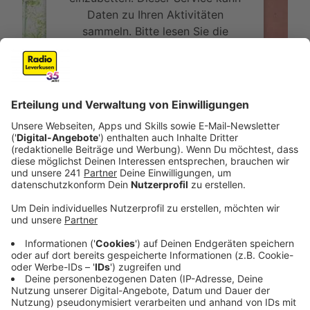
Daten zu Ihren Aktivitäten
sammeln. Bitte lesen Sie die
Details durch und stimmen Sie der
Nutzung des Service zu, um dieses
Video anzusehen.
Mehr Informationen
Leben mit dem Klimawandel: Die Architektin
Akzeptieren
Anzeige
powered by
Usercentrics Consent
Management Platform
Regenwasser nutzen - Trinkwasser sparen
Anzeige
Durch die immer länger andauernden Hitzemonate im
Jahr werden wir in Zukunft auch mit dem Trinkwasser
anders umgehen. Becker rät dazu, das Regenwasser