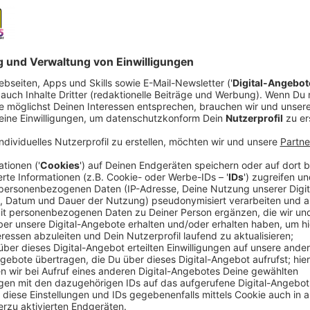
Norbert Tennhoff ist seit über 30 Jahren Förster. St
ist er im Münsterland, inzwischen arbeitet er in den 
Jahren das große Fichtensterben begonnen hat.
"Diese Kahlflächen, die jetzt mit toten Bäumen bes
kühnsten Träumen nicht ausmalen können - viellei
dass es so schnell geht, das hatte keiner auf dem
Die Fichte steht wie kaum ein anderer Baum für den 
und Gretel verlaufen, hier trifft Rotkäppchen auf d
das Überleben der Fichte in weiten Teilen der nordr
Lange Trockenperioden, zu wenig Niederschläge, d
Stürme. Unter diesen Folgen des Klimawandels leid
leichtes Spiel für Schädlinge.
"Borkenkäfer entwickeln sich bei höheren Temper
Früher haben sie eine oder zwei Generationen gesc