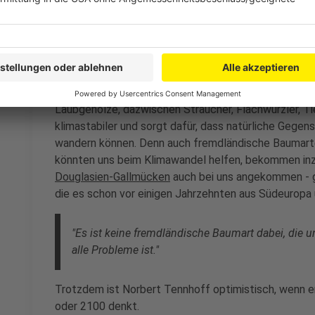
Der klimastabile Wald der Zukunft ist bunte
Anzeige
Der Wald der Zukunft ist für den Experten der Misch
Laubgehölze, dazwischen Sträucher, Flachwurzler, T
klimastabiler und sorgt dafür, dass natürliche Gegen
wandern können. Denn auch fremdländische Baumarten
könnten uns beim Klimawandel helfen, bekommen inzw
Douglasien-Gallmücken
auch bei uns angekommen - 
die es schon vor einigen Jahrzehnten aus Südeuropa 
"Es ist keine fremdländische Baumart dabei, die uns
alle Probleme ist."
Trotzdem ist Norbert Tennhoff optimistisch, wenn e
oder 2100 denkt.