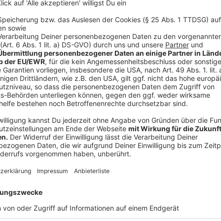
Wir benötigen Ihre Z
den YouTube Video
laden!
Wir verwenden einen S
Drittanbieters, um V
einzubetten. Dieser Servi
Ihren Aktivitäten sammeln.
die Details durch und s
Nutzung des Service zu, 
anzusehen
Mehr Informati
Leben mit dem Klimawandel: Der Förster
Akzeptieren
Anzeige
powered by
Usercentrics Co
Platform