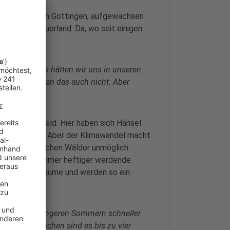
udiert hat er in Göttingen, aufgewachsen
Wäldern im Sauerland. Da, wo seit einigen
etzt sind, das hätten wir uns in unseren
cht wollte man das auch nicht. Aber
 Schirm."
deutschen Wald. Hier haben sich Hänsel
en bösen Wolf. Aber der Klimawandel macht
hein-westfälischen Wälder unmöglich.
azu kommen immer heftiger werdende
en die Nadelbäume und werden so ein
aturen und längeren Sommern schneller.
hafft, inzwischen sind es bis zu vier