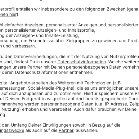
Generationen."
Anzeige
Der natürliche Lebensraum der Fichte ist ni
Anzeige
Der einzige natürliche Verbreitungsraum der Fichte b
Alpen. Fichte wurde aus der Not heraus bis ins Flach
dem Ende des Zweiten Weltkrieges musste Deutschl
Siegermächte zahlen - auch in Form von Holz, denn H
Deshalb wurden weite Teile der Wälder in der Eifel, i
Nach Großbritannien exportiert. Bei der Wiederauffor
Anzeige