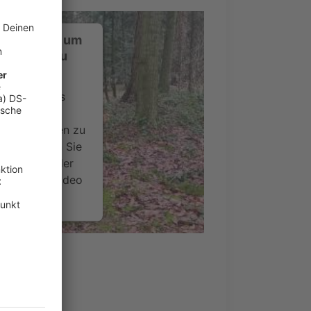
ustimmung, um
-Service zu
ervice eines
ideoinhalte
ce kann Daten zu
 Bitte lesen Sie
timmen Sie der
um dieses Video
.
onen
nsent Management