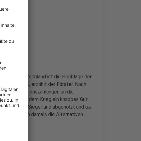
cht bei uns
ei uns in Deutschland ist die Hochlage der
land angebaut, erzählt der Förster. Nach
and Reparationszahlungen an die
olz war nach dem Krieg ein knappes Gut.
m Sauer- und Siegerland abgeholzt und u.a.
stung fehlten damals die Alternativen.