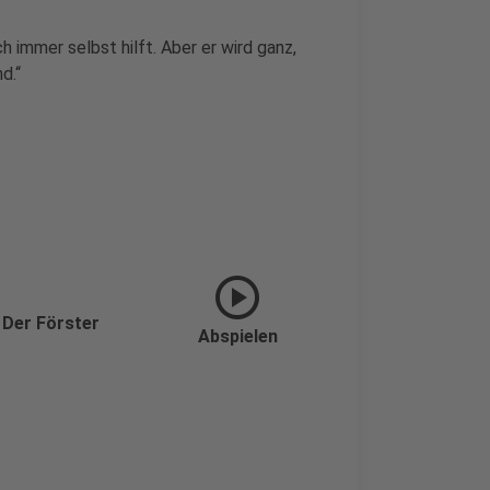
h immer selbst hilft. Aber er wird ganz,
d.“
play_circle
 Der Förster
Abspielen