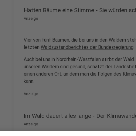
Hätten Bäume eine Stimme - Sie würden sc
Anzeige
Vier von fünf Bäumen, die bei uns in den Wäldern steh
letzten
Waldzustandberichtes der Bundesregierung
.
Auch bei uns in Nordrhein-Westfalen stirbt der Wald
unseren Wäldern sind gesund, schätzt der Landesbe
einen anderen Ort, an dem man die Folgen des Klima
kann.
Anzeige
Im Wald dauert alles lange - Der Klimawand
Anzeige