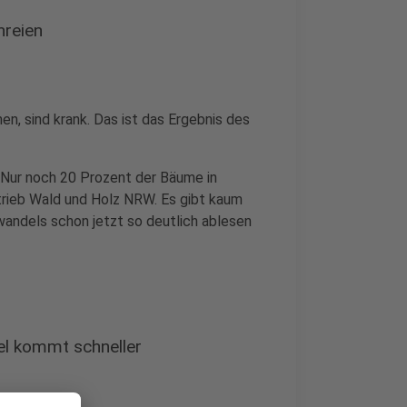
hreien
en, sind krank. Das ist das Ergebnis des
. Nur noch 20 Prozent der Bäume in
trieb Wald und Holz NRW. Es gibt kaum
wandels schon jetzt so deutlich ablesen
el kommt schneller