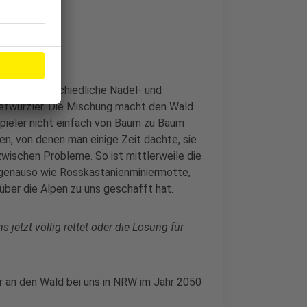
r
wald. Unterschiedliche Nadel- und
iefwurzler. Die Mischung macht den Wald
spieler nicht einfach von Baum zu Baum
, von denen man einige Zeit dachte, sie
ischen Probleme. So ist mittlerweile die
genauso wie
Rosskastanienminiermotte
,
über die Alpen zu uns geschafft hat.
 jetzt völlig rettet oder die Lösung für
r an den Wald bei uns in NRW im Jahr 2050