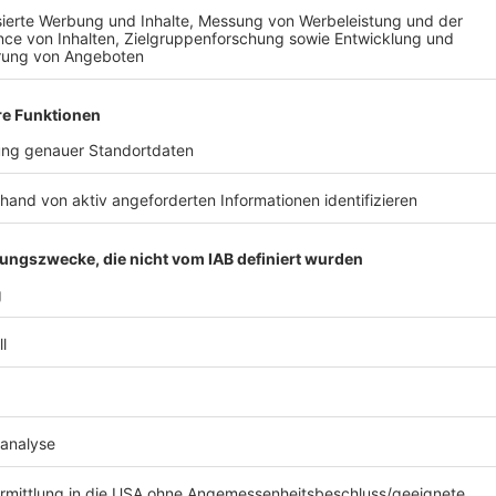
Kein anderes Saatgut nach dem zweiten Wel
Anzeige
"Die Kollegen hätten sich sicherlich gewünscht, E
anzupflanzen, aber dieses Saatgut gab es nicht
der nackte Felsen im Sauerland zu sehen war, hat 
Lagen, Kiefern angepflanzt."
Viele Hektar Wald sind in Monokultur entstanden. Die
am Rande ihres natürlichen Spektrums lagen, was ihr
klimatischen Bedingungen unmöglich macht. Der Förs
Zukunft nur noch vereinzelt im Sauer- und Siegerlan
schattigen Nordhängen der höheren Mittelgebirgsre
Anzeige