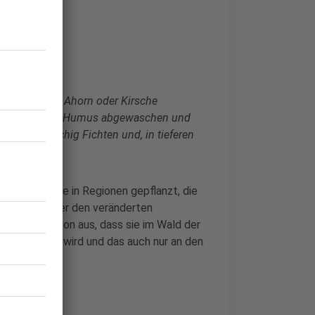
tkrieg
ichen, Buche, Ahorn oder Kirsche
. Und bevor der Humus abgewaschen und
man großflächig Fichten und, in tieferen
 Fichte wurde in Regionen gepflanzt, die
en Erhalt unter den veränderten
ter geht davon aus, dass sie im Wald der
d vorkommen wird und das auch nur an den
gionen.