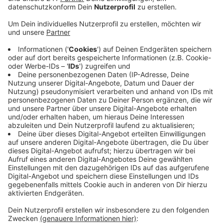
Veröffentlicht:
Donnerstag, 07.07.2022 10:13
Anzeige
Der Krieg in der Ukraine, gestiegenen Kosten und
gestörte Lieferketten – die unsichere Weltlage sorgt
dafür, dass sich auch die Stimmung in der Wirtschaft
trübt. Vor allem die Export-Erwartungen sind laut IHK
eingebrochen. Bei uns in der Stadt kommt hinzu, dass
viele Unternehmen ihre Geschäftslage schlechter
bewerten als noch im Vorjahr. Das ist im Leverkusener
Umland anders. Ein weiteres Problem ist für viele
kleine und mittlere Unternehmen laut IHK die Suche
nach Fachkräften: ein Drittel der befragten
Unternehmen hat Probleme, neue Mitarbeiter in
Festanstellung zu finden.