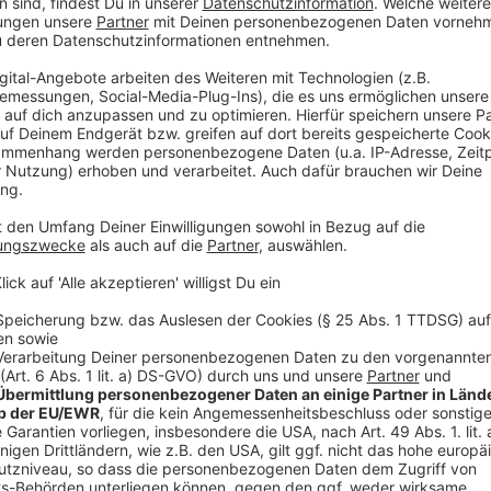
Viele Klagen möglich
Anzeige
Ob das Urteil zu einer Klagewelle führt - darüber ge
auseinander, auch darüber, wie lange zurückgeblickt 
Zeitraum offen. Er fürchte, "dass es nun zu zahlrei
Arbeitsverhältnissen kommt", sagte der Anwalt der Ar
Arbeitnehmer haben bei laufenden Arbeitsverhältniss
der Anwalt einer Klägerin. In den beiden Fällen ging 
2014 zurückreichten.
Anzeige
Die Bedeutung des Urteils
Anzeige