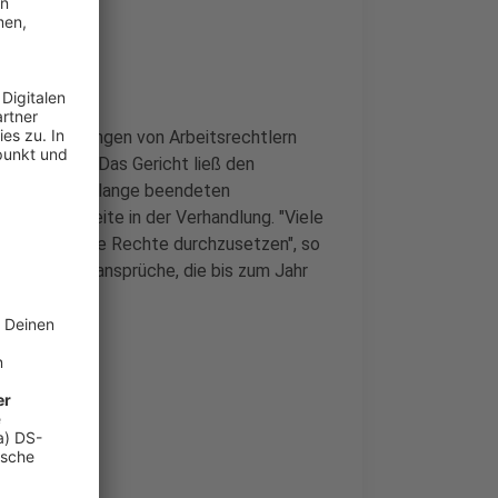
hen die Meinungen von Arbeitsrechtlern
werden kann. Das Gericht ließ den
chen Klagen zu lange beendeten
beitgeberseite in der Verhandlung. "Viele
en Angst, ihre Rechte durchzusetzen", so
es um Urlaubsansprüche, die bis zum Jahr