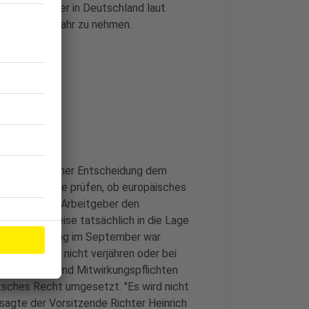
d Arbeitnehmer in Deutschland laut
den Kalenderjahr zu nehmen.
s NRW vor seiner Entscheidung dem
egt. Er sollte prüfen, ob europäisches
e, "wenn der Arbeitgeber den
g und Hinweise tatsächlich in die Lage
ie Entscheidung im September war
Urlaub könne nicht verjähren oder bei
nformations- und Mitwirkungspflichten
tsches Recht umgesetzt. "Es wird nicht
 sagte der Vorsitzende Richter Heinrich