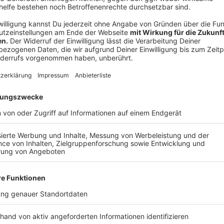
Die höchstrichterliche Entscheidung hat weitreiche
Position ist bei Streit um nicht genommenen Urlaub ge
Jobwechsel oder wenn ein Arbeitsverhältnis aus ein
der Bonner Arbeitsrechtler Gregor Thüsing. "Bisher h
Verjährungsfrist von drei Jahren verlassen – aber die
Anzeige
Regeln für Verfall sowie Verjährung von Url
Anzeige
Bei Kontroversen um die Verjährung von Urlaub gelten
Bundesarbeitsgericht bereits 2019 zu der Frage aufge
nahmen sie damals die Arbeitgeber in die Pflicht, akt
Beschäftigten "klar und rechtzeitig" auf nicht geno
Entscheidungen schlossen die Richter eine Lücke im