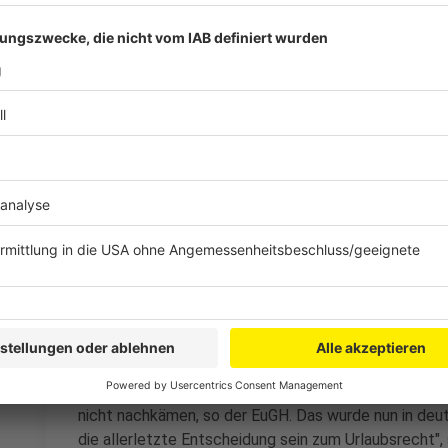
Fragen keine Aussagen trifft. Ganz grundsätzlich sin
Gesetz angehalten, ihren Urlaub möglichst im laufen
Anzeige
Europäischer Gerichtshof stellte Weichen
Anzeige
Das Bundesarbeitsgericht hatte die beiden Fälle au
Europäischen Gerichtshof (EuGH) in Luxemburg vorgel
Recht eine Verjährung des Urlaubsanspruchs gestatt
Arbeitnehmer nicht durch entsprechende Aufforderun
versetzt hat, seinen Urlaubsanspruch auszuüben". D
eindeutig: Nein, sagte der Gerichtshof in Luxemburg. 
langer Krankheit verfallen, wenn Arbeitgeber ihren I
nicht nachkämen, so der EuGH. Das wurde nun in deu
die allerletzte Entscheidung sein zum Urlaubsrecht",