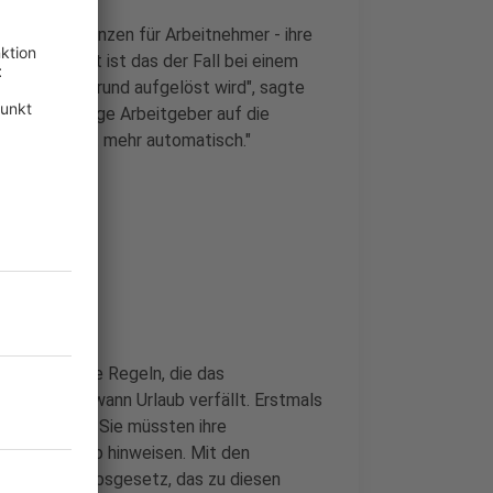
nde Konsequenzen für Arbeitnehmer - ihre
stärkt. "Oft ist das der Fall bei einem
em anderen Grund aufgelöst wird", sagte
aben sich einige Arbeitgeber auf die
 gilt nun nicht mehr automatisch."
aub
 nun ähnliche Regeln, die das
stellt hat, wann Urlaub verfällt. Erstmals
iv zu werden: Sie müssten ihre
mmenen Urlaub hinweisen. Mit den
 Bundesurlaubsgesetz, das zu diesen