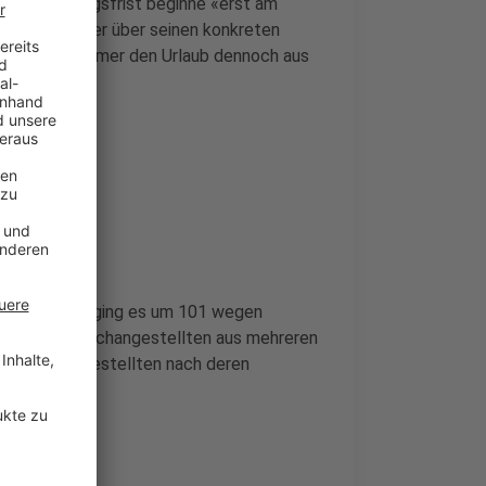
ge Verjährungsfrist beginne «erst am
n Arbeitnehmer über seinen konkreten
 der Arbeitnehmer den Urlaub dennoch aus
richt.
en: In einem ging es um 101 wegen
ner Steuerfachangestellten aus mehreren
ankenhausangestellten nach deren