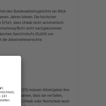
teil des Bundesarbeitsgerichts ein Blick
genen Jahren lohnen. Die höchsten
 Erfurt, dass Urlaub nicht automatisch
nformationspflicht nicht nachgekommen
päischen Gerichtshofs (EuGH) von
 die Arbeitnehmerrechte.
s (9 AZR 266/20) müssen Arbeitgeber ihre
eisen und warnen, dass sie verfallen,
enlos zu, kann Urlaub oder Resturlaub auch