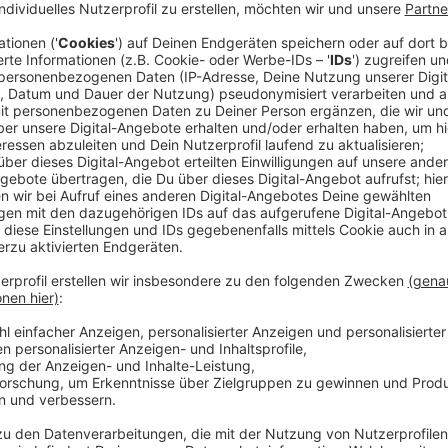
noch Jahre später beansprucht werden. Eine dreijähri
Ende des Kalenderjahres, in dem der Arbeitgeber de
Urlaubsanspruch und die Verfallsfristen belehrt und
freien Stücken nicht genommen hat», erklärte das Ge
Anzeige
Die Fälle
Anzeige
Verhandelt wurden zwei Fälle aus Nordrhein-Westfal
Arbeitsüberlastung nicht genommene Urlaubstage ei
Jahren. Im anderen um 14 Tage Resturlaub einer Kr
langwieriger Krankheit, die verfallen sollten.
Anzeige