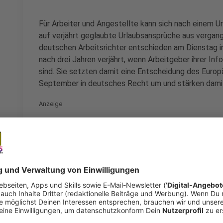
Für Arbeiter und Angestellte kann sich nach einem Ur
auf verjährt geglaubte Urlaubsansprüche aus vergan
deutschen Arbeitsrichter entschieden am Dienstag in
nach drei Jahren verjährt, wenn Arbeitgeber ihrer I
sind. Sie setzten damit eine Entscheidung des Euro
September in deutsches Recht um und stärken damit
Anzeige
Arbeitgeber müssen aktive Rolle spielen
Anzeige
Nach dem Grundsatzurteil des Bundesarbeitsgericht
Beschäftigten auf bestehende Urlaubsansprüche hinw
wenn kein Urlaubsantrag gestellt wird. Sehen sie tat