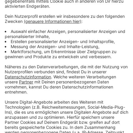
könnte laut Stadt die britische Virusmutation B.1.1.7
sein. Diese besonders ansteckende Variante sei in
Leverkusen weiter verbreitet als woanders in NRW.
NRW-weit liegt der Anteil von B.1.1.7 allerdings laut
RKI schon bei 98 Prozent.
Einen kleinen Einfluss auf die hohe Inzidenz könnte
außerdem die Test-Strategie in Leverkusen sein:
Leverkusen testet alle Personen zum Ende der
Quarantäne - anders als viele andere Kommunen. Dabei
würden immer wieder Corona-Fälle entdeckt, die sonst
nicht aufgefallen wären.
Auch in der Politik beobachtet man den auffälligen
Anstieg. Die FDP hat die Stadt ebenfalls gebeten, den
Ursachen auf den Grund zu gehen.
Anzeige