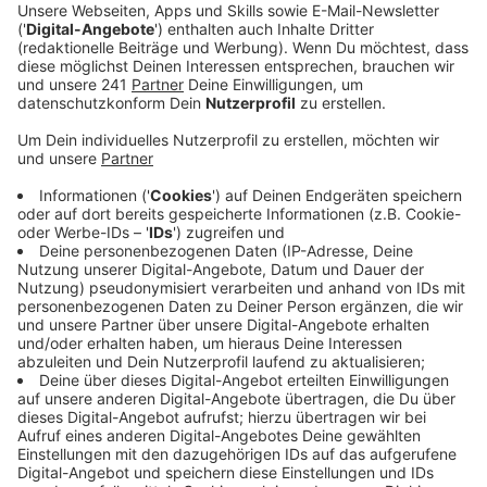
Anzeige
Die Inzidenz bei Kindern unter vier Jahren liegt aktuell
bei 420. Nur wenige Gebiete in Deutschland haben eine
dermaßen hohe Zahl von neuen Corona-Infektionen.
Auch insgesamt sind die Werte in Leverkusen hoch:
Während die Gesamt-Inzidenzen im bundesweiten
Trend sinken, ist die Inzidenz in Leverkusen wieder
gestiegen: von 200 Anfang der Woche auf jetzt 236.
Damit liegt sie ganz deutlich über dem NRW-Schnitt.
Auch darauf kann man sich bei der Stadt keinen
wirklichen Reim machen. Ihr sind nach eigener Aussage
keine größeren Hotspots bekannt, die die Zahl der
Neuinfektionen nach oben schnellen lassen. Eine
mögliche Erklärung für die vielen Ansteckungen,