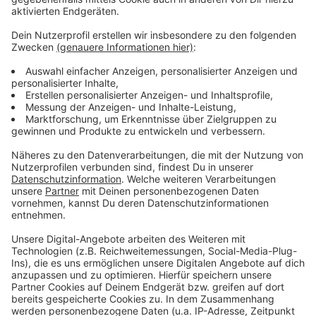
Anzeige
Weitere Meldungen aus unserer Stadt
Anzeige
Leverkusener wegen Besitz von Kinderpornografie
verurteilt
Tapsoba-Trick: Bayer Leverkusen testet gegen SV
Schlebusch
Leverkusen: Wann kommt der LKW-Rastplatz an der
A1?
Anzeige