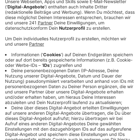
Wiembachtal stehen deswegen jetzt sogenannte
UV-Index-Anzeigen.
Veröffentlicht:
Freitag, 08.08.2025 06:53
Anzeige
Schutz vor Hautschäden
Anzeige
Die zeigen jeden Tag aktuell an, wie hoch die Gefahr
durch UV-Strahlen sind. Auf den Tafeln stehen auch
Empfehlungen, wie man sich bei extremer Sonne
schützen kann. Mit der Aktion will der Sportpark die
Besucherinnen und Besucher der Freibäder vor
Hautschäden schützen.