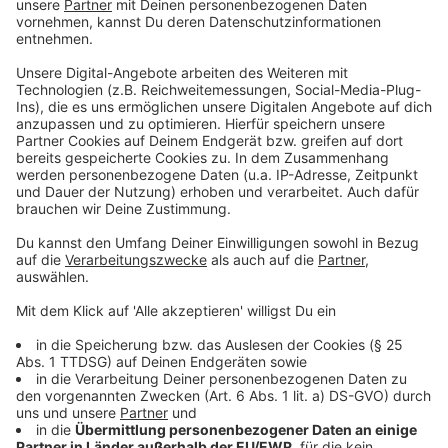
Auswirkungen auf den Bahnverkehr bis in den
Abend
Anzeige
Seit dem Mittag war die Bahn dabei, die Schäden zu
reparieren. Sie musste zunächst die Beweisaufnahme
der Polizei abwarten. Die Arbeiten waren laut bahn
aber aufwändig, weil jedes Kabel einzeln repariert
werden musste. Gegen 17:50 Uhr kam dann aber
Entwarnung: das Stellwerk ist repariert. Bis alle Züge
nach Plan fahren, wird es aber wohl noch einige Zeit
dauern.
Anzeige
Weitere Meldungen aus Leverkusen