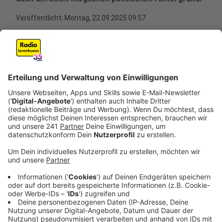
Veröffentlicht:
Montag, 22.09.2025 09:57
Anzeige
Ein Akt von Vandalismus hat am Montag (22.09.) den
Bahnverkehr in Leverkusen lahmgelegt. Unbekannte
haben in einem Stellwerk in Rheindorf Kabel
durchtrennt. Das berichtet die Polizei auf RL-
Nachfrage. Sie sucht dringend Zeugen, die in der
Nacht gegen 01:15 Uhr im Bereich der Masurenstraße
etwas mitbekommen haben könnten. Zeugen können
sich unter der 0221 - 229 0 oder per E-Mail an
poststelle.koeln@polizei.nrw.de an die Polizei wenden.
Anzeige