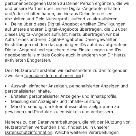
Staatsschutz ermittelt
Anzeige
Bei der Frage des Motivs geht es auch um einen
möglichen politisch motivierten Hintergrund. Das hat
die Polizei am Nachmittag mitgeteilt. Deswegen
ermittelt der dafür zuständige Staatsschutz. Im
August hatte es vergleichbare Fälle in der Region
gegeben. Zwischen Düsseldorf und Duisburg hatte
Kabelbrände für große Probleme im Bahnverkehr
gesorgt. Später bekannte sich eine
linksextremistische Gruppe zu den Taten. Ob sie
tatsächlich dafür verantwortlich war, wird noch
ermittelt.
Anzeige