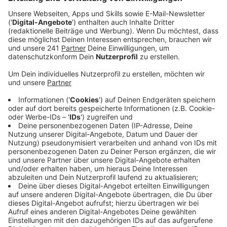
Veröffentlicht:
Freitag, 19.09.2025 09:12
Anzeige
Lesen, Musik und mehr
Anzeige
Direkt heute Abend findet die 3. Schlebuscher
Lesenacht statt. Hier können Familien
zusammenkommen und spannenden Geschichten
lauschen. Es gibt aber auch Mitmachaktionen und
Workshops. Die Lesenacht findet in der Friedenskirche
statt und startet um 18 Uhr. Morgen startet in
Leverkusen dann auch die interkulturelle Woche. In
den kommenden Tagen kann man zu Aufführungen