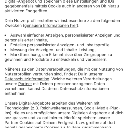
gehen, man kann gemeinsam Frühstücken oder auch
bei verschiedenen „Tag der offenen Türen“
vorbeischauen. Und auch morgen: Im Sensenhammer
steht eine Queen und Supertramp Akustik-Coverband
auf der Bühne.
Anzeige
Weitere Nachrichten aus Leverkusen
Anzeige
Leverkusen: Planung für Feuerwache in Opladen soll
ruhen
YouFin: Neues Zentrum für junge Finanzberatung in
Leverkusen