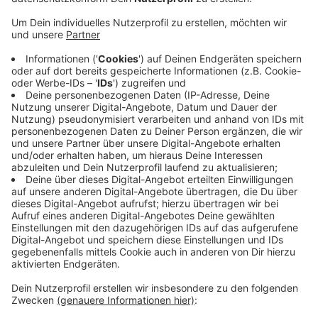
Dortmund kommend auf die Industriestraße in
Richtung Niehler Ei.
Veröffentlicht:
Mittwoch, 08.09.2021 06:41
Anzeige
Für Autofahrer die hier lang müssen, gibt es eine
Umleitung – diese wird mit einem roten Punkt
ausgeschildert. Die
Autobahn Rheinland arbeitet an der
Beschilderung auf der Verbindungsfahrbahn. Bis 15 Uhr
sollen die Arbeiten abgeschlossen und die Sperrung
wieder aufgehoben sein.
Anzeige