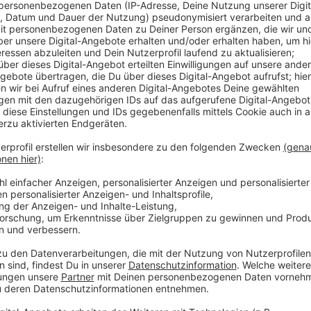
Um 8 Uhr ging die Sperrung los und soll noch bis mor
dem Bereich soll die Verkehrsführung geändert werd
Autobahnen zukünftig zweispurig ist. Die Umleitungss
kommend auf die A59 nach Leverkusen und Düsseldorf
Leverkusen. Wer von der A59 aus Richtung Leverkus
Umleitung über Köln-Niehl nehmen.
Anzeige
Weitere Meldungen aus Leverkusen
Anzeige
Leverkusen: Garagenbrand in Lützenkirchen
Leverkusen: Haushaltsprüfung der Bezirksregier