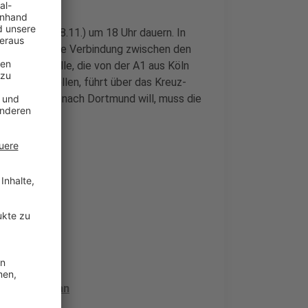
gen Abend (28.11.) um 18 Uhr dauern. In
en, sodass die Verbindung zwischen den
trecke für alle, die von der A1 aus Köln
 fahren wollen, führt über das Kreuz-
en kommend nach Dortmund will, muss die
ung dauert an