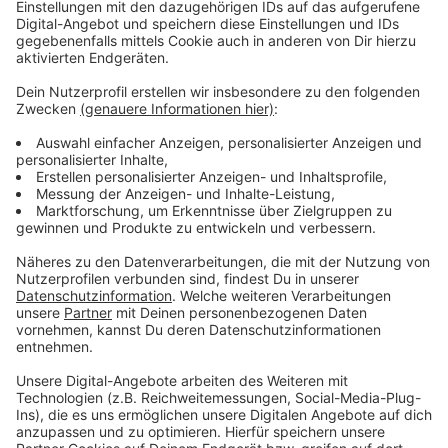
Duschgang nicht überall gleich teuer
Anzeige
Wie teuer das duschen wird, ist nicht nur von
Temperatur und Duschlänge abhängig. Auch der
Wohnort ist entscheidend. Beispielsweise kostet der
Duschgang in Köln bei 37 Grad, zehn Liter Wasser pro
Minuten und sechs Minute pro Duschgang bei 56 Cent
- bei zwei Personen, die jeden Tag duschen macht das
410 Euro im Jahr. Das gleiche Duschverhalten kostet
in Essen 520 Euro. Da lohnt sich sparen. Etwa mit
einem Sparduschkopf, der ungefähr die Hälfte an
Wasser einspart. Als Rechenbeispiel nehmen wir sechs
statt zehn Liter die Minute und fünf statt sechs
Minuten Duschen, dann spart man je nach
Stadt zwischen 20 und 35 Cent pro Duschgang -