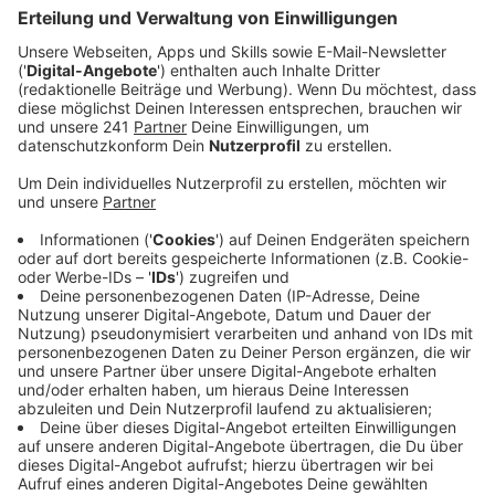
Veröffentlicht:
Dienstag, 27.09.2022 15:52
Anzeige
Im Verbraucherzentrale-Duschrechner gibt man seinen
deinen Wohnort ein, die Anzahl der Personen, die im
Haushalt leben, wie häufig pro Woche geduscht wird
und die Art der Wassererwärmung, zum Beispiel
Durchlauferhitzer über Strom, Erdgas oder
Wärmepumpe. Dann noch die Wassertemperatur und
die Schüttmenge pro Minute. Falls man seine Werte
nicht genau kennt, kann man Durchschnittswerte
angeben. Am Ende kommt eine Übersicht über
Energieverbrauch, Wasser, Abwasser und natürlich die
Kosten pro Duschgang und pro Jahr raus.
Anzeige