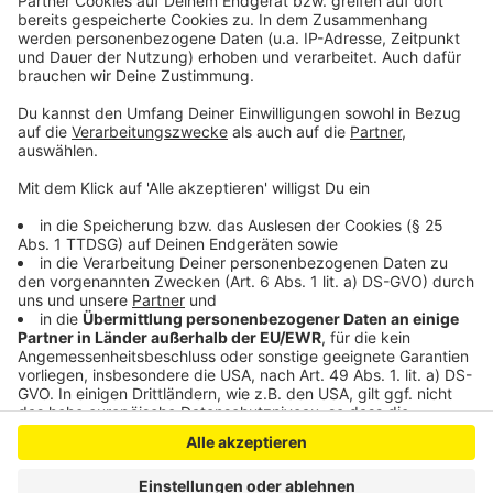
macht im Jahr zwischen 150 Euro 260 Euro für einen
zwei Personen-Haushalt.
Hier geht es zum Duschrechner:
verbraucherzentrale.nrw/duschrechner
Anzeige
Anzeige
Anzeige
Anzeige