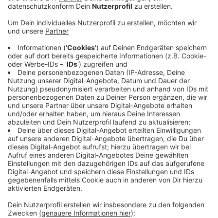
Veröffentlicht:
Mittwoch, 25.03.2020 06:13
Anzeige
Darauf weist die Verbraucherzentrale Leverkusen
noch einmal hin, da durch die Corona-Krise in vielen
Läden das Klopapier vergriffen ist. Auch die
Technischen Betriebe der Stadt schließen sich da an:
Insbesondere feuchtes Toilettenpapier führe jedes
Jahr mehrfach dazu, dass Pumpen in der Stadt kaputt
gehen – und der Austausch sei sehr kostspielig.
Wenn das Klopapier leer ist, hilft nur der gute alte
Waschlappen, die Dusche – oder der Griff zum
Mülleimer, um Küchenrolle, Taschentücher und Co zu
entsorgen.
Anzeige