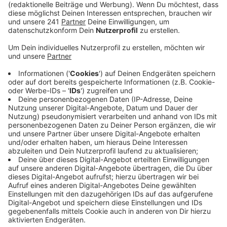
Veröffentlicht:
Freitag, 01.11.2024 18:43
Anzeige
Entwarnung von der Feuerwehr
Anzeige
Die Einsatzleitung berichtet jetzt, man habe keine
gefährlichen Substanzen in der Luft feststellen
können. Die betroffenen Personen werden ärztlich
betreut, befinden sich aber nicht in Gefahr. Wie genau
es zu den Übelkeitsanfällen kam, ist noch ungeklärt.
Anzeige