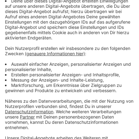
Anzeige
©
Autobahn GmbH
Grafik zeigt die Umleitung während der Vollsperrung
Anzeige
Maßnahmen zur Stauvermeidung
Anzeige
Die Autobahn GmbH hat die Sperrung so geplant, dass
sie zur Hälfte in die Herbstferien fällt, um das
Staurisiko zu minimieren. Auch für Fahrradfahrer und
Fußgänger ist gesorgt: Sie werden über die A59 in