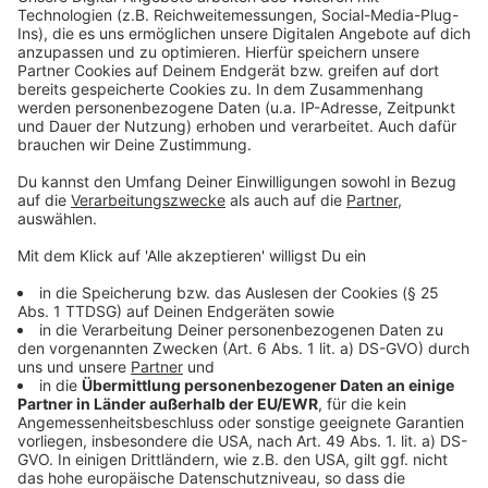
Richtung Rhein umgeleitet, sodass nur ein geringer
Umweg entsteht.
Anzeige
Mehr Meldungen aus Leverkusen
Anzeige
Brückentag bei der Stadt Leverkusen
Knochenmark-Spender für kleinen Josef aus
Leverkusen gesucht
Illegale Straßenrennen: Stadtverwaltung findet keine
Lösung