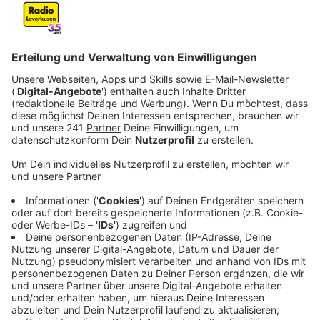
Rheinbrücke.
Veröffentlicht:
Freitag, 04.10.2024 06:40
Anzeige
Sperrung und Umleitung
Anzeige
Ab Freitagabend wird die A59 zwischen dem
Autobahnkreuz Leverkusen West und der Überfahrt
nach Wiesdorf in beiden Richtungen gesperrt. Dies
wird voraussichtlich zu einem erhöhten
Verkehrsaufkommen im Leverkusener Zentrum führen.
Die Umleitung erfolgt über die A3-Anschlussstelle
Leverkusen-Zentrum sowie den Willy-Brandt-Ring und
die Rheinallee.