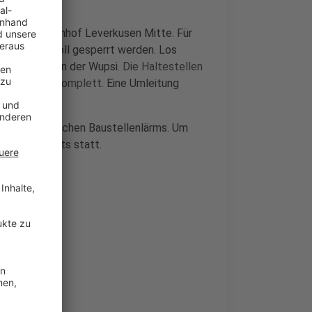
telle am Bahnhof Leverkusen Mitte. Für
ute Woche voll gesperrt werden. Los
viele Buslinien der Wupsi.
Die Haltestellen
e entfallen komplett.
Eine Umleitung
 wegen möglichen Baustellenlärms. Um
en auch nachts statt.