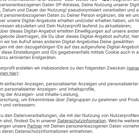
Die Deutsche Bahn geht in den Endspurt an der Baus
Asphaltarbeiten muss die Rathenaustraße für eine g
geht’s Freitag um 14 Uhr. Davon betroffen sind auch 
Konrad-Adenauer-Platz, Haber- und Hindenburgstraß
führt über die Manforter Straße und den Europaring.
Die Bahn bittet außerdem Anwohner um Verständnis
möglichst schnell fertig zu werden, finden die Arbeit
Anzeige
Weitere Meldungen aus Leverkusen
Anzeige
Not-Baustelle: Sperrung auf Friedrich-Ebert-Straße