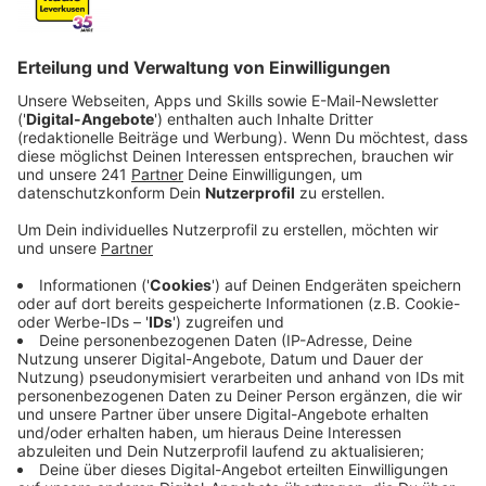
Anzeige
Unfallstatistik 2024: Ein Überblick
Anzeige
Im Jahr 2024 sind fünf Menschen bei Verkehrsunfällen
in Leverkusen ums Leben gekommen, mehr als in den
letzten vier Jahren zusammen. Die Gesamtzahl der
Unfälle ist leicht auf 4811 gesunken, während die Zahl
der Verletzten nahezu gleich geblieben ist. Die Polizei
betonte heute, dass nach jedem schweren Unfall
sofort Maßnahmen zur Verbesserung der Sicherheit
geprüft werden. So wurden nach dem tödlichen Unfall
eines 11-jährigen Mädchens am Berliner Platz Anfang