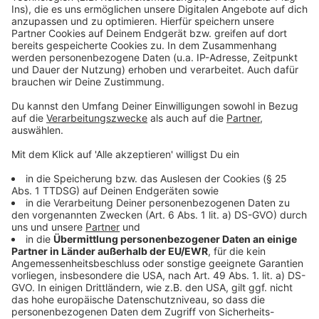
Anzeige
Mehr Nachrichten aus Leverkusen
Anzeige
Effiziente Zusammenarbeit für schnellere Integration
in Leverkusen
Neues Trainingszentrum: Bayer 04 Leverkusen hat
Feld in Monheim im Blick
Personalmangel: Größte Kinderarztpraxis in
Leverkusen setzt auf App
Anzeige