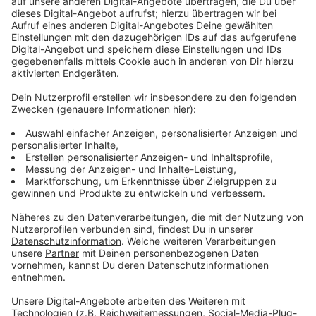
Januar bauliche Veränderungen beschlossen.
Anzeige
Präventionsmaßnahmen für gefährdete
Verkehrsteilnehmer
Anzeige
Besonders gefährdet im Straßenverkehr sind
Radfahrer, Fußgänger und E-Scooter-Fahrer. Die
Polizei plant Präventionsangebote, um die Sicherheit
zu erhöhen. Erstmals wird in Leverkusen das
Seniorenradeln angeboten, bei dem die Polizei mit
Senioren gefährliche Strecken abfährt und berät. Der
Termin für das Seniorenradeln ist der 6. Mai 2025.
Anmeldungen sind per E-Mail bei der
Polizei
möglich.