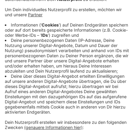
Anzeige
Anschlussstelle Burscheid
Anzeige
Die Feuerwehr wurde um 19:35 Uhr informiert, in
Fahrtrichtung Dortmund hatte sich kurz vor der
Anschlussstelle Burscheid ein Auto überschlagen.
Zwei Personen hatten sich bereits selbstständig aus
dem Auto befreien können, sie wurden im Anschluss im
Krankenhaus behandelt.
Anzeige