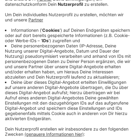
Hause. Dass das aktuell vermehrt vorkommen
kann, haben
verschiedene Airlines bestätigt.
Veröffentlicht:
Montag, 08.08.2022 11:20
Anzeige
Die Gepäckverspätungen hätten auch mit den
Ablaufprozessen zu tun. So muss ein Koffer, wenn der
Besitzer es nicht rechtzeitig an Bord schafft, wieder
ausgeladen werden. Dauert die Verladung des
Gepäcks zu lange, kann es außerdem vorkommen, dass
ein Pilot sich entscheidet ohne das Gepäck der
Fluggäste loszufliegen, um weitere Verspätungen zu
vermeiden. Mehr Gepäck geht deswegen aber nicht
verloren, so die Airlines. Die Zahlen hier entsprächen
ungefähr den Werten aus der Vor-Coronazeit.