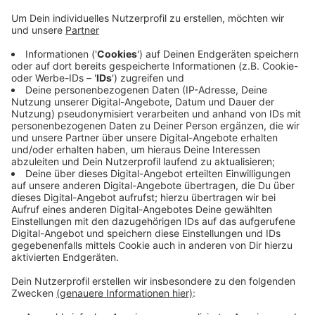
Anzeige
Sie ist unverletzt und kann nun wieder medizinisch
versorgt werden.
Allerdings hatte die Polizei am Freitagabend mit einer
weiteren Vermisstenmeldung zu tun: Ein
orientierungsloser Mann war aus dem Klinikum
Leverkusen verschwunden. Mit Hubschraubern
suchten die Beamten nach ihm – später am Abend
wurde er in Bergisch Gladbach gefunden und wieder
zurück in die Klinik gebracht.
Anzeige