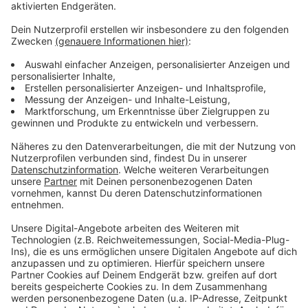
Anzeige
Weitere Meldungen aus Leverkusen
Anzeige
Polizeieinsatz Leverkusen: Schwerer Unfall in
Rheindorf
Leverkusen-Opladen: Campusbrücke schon wieder
dicht
240.000 Euro in Wiesdorfer Spielplatz gesteckt
Anzeige