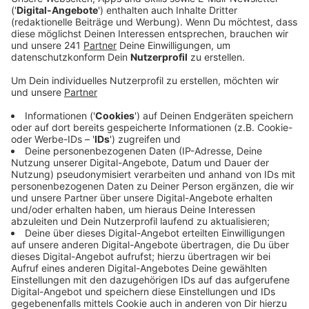
Straße Voigtslach.
Veröffentlicht:
Mittwoch, 30.11.2022 18:49
Anzeige
Diese Haushalte sollen unter anderem vorsorglich das
Wasser aus der Leitung abkochen, bevor sie es trinken
oder zum Essen machen verwenden. Die EVL beruhigt
aber alle anderen Leverkusener: das Problem betreffe
ausschließlich die 30 Häuser. Diese sind an das
Langenfelder Wassernetz angeschlossen und haben
keinerlei Verbindung zum restlichen Leverkusener
Netz. Die betroffenen Haushalte seien alle bereits
informiert, größtenteils auch persönlich. Ein Foto der
Warnung hatte sich im Internet verbreitet und für
Unruhe und etliche Nachfragen gesorgt.