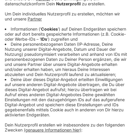
Mitmachaktionen im und am Forum in Wiesdorf
geplant.
Veröffentlicht:
Mittwoch, 31.08.2022 11:54
Anzeige
So können Kinder zum Beispiel Solar-Mobile bauen, es
gibt eine Graffiti-Aktion und einen Mobilitätsparcour, in
dem man unter anderem E-Bikes und Lastenräder
ausprobieren kann.
Das Fest findet am 9.9.2022 von 15:30 bis 22 Uhr
statt. Auch zum Festakt können alle kommen, hierfür
muss man sich aber anmelden unter info@vhs-
leverkusen. Es gibt außerdem eine „Chillout-Zone“ mit
Liegestühlen, Tanzfläche und Musik von „DJ mit Kilt“.
Anzeige