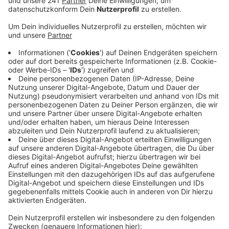
Veröffentlicht:
Freitag, 30.08.2019 08:01
Anzeige
Das geschehe nicht aus Sicherheitshysterie. Vielmehr
wolle man so hohe Reparaturkosten vermeiden, sagt
die CDU. Denn die würden letztlich dem Steuerzahler
aufgebürdet.
Die Bundespolizei hatte den Bahnhof Opladen bereits
Anfang des Jahres in den Blick genommen. Nach
erheblichen Vandalismusschäden hatten die Beamten
angekündigt den Bahnhof verstärkt in ihre
Einsatzplanung aufzunehmen. Außerdem habe der
Bahnhof bei der Vergabe neuer Video-
Überwachungssysteme nochmal an Priorität
gewonnen. Passiert ist bislang aber noch nichts.