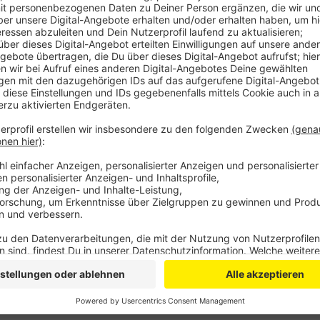
Die Stadt sagt aber, die Test-Kapazitäten sind noch n
Hausärzte und Testzentren an ihr Limit kommen, kann
Zentrum am ehemaligen Freibad Auermühle reaktivier
einen noch stärkeren Anstieg der Test-Anfragen vor
Im Blick auf die bundesweite Entwicklung scheint auc
unserer Stadt als nicht unwahrscheinlich. Derzeit wa
deutlich. In Leverkusen zeigt sich dieser Trend aber 
Tag konstant immer zwischen drei und fünf neue Fälle
Menschen in Leverkusen mit dem Virus infiziert
Anzeige