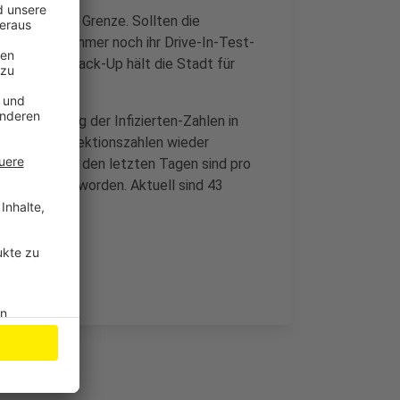
icht an ihrer Grenze. Sollten die
 die Stadt immer noch ihr Drive-In-Test-
en. Dieses Back-Up hält die Stadt für
.
h ein Anstieg der Infizierten-Zahlen in
chsen die Infektionszahlen wieder
noch nicht. In den letzten Tagen sind pro
 registriert worden. Aktuell sind 43