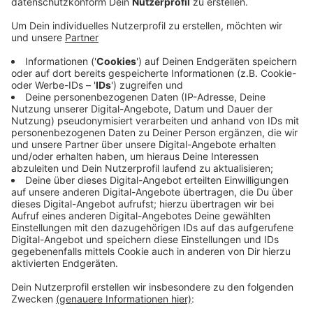
Veröffentlicht:
Freitag, 09.08.2019 11:07
Anzeige
Immer häufiger haben sich aus diesen Telefonaten
ausführliche Beratungen entwickelt. Im letzten Jahr
war das fast tausend Mal der Fall. In vielen Fällen ging
es dabei um Fragen zu psychischen Problemen,
Gesundheit und Sexualität. Die jugendlichen Anrufer
können beim „Kinder- und Jugendtelefon“ anonym
bleiben, wenn sie wollen.
Erreichbar ist das Kinder- und Jugendtelefon unter:
0800 – 111 0 333 oder 116 111.
Anzeige