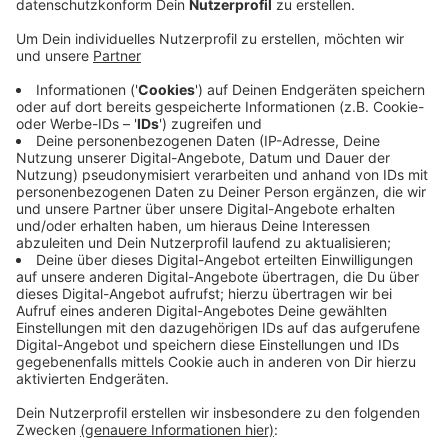
Anzeige
Unser Leverkusener Ärztesprecher beruhigt aber alle
Eltern, die sich Sorgen machen, weil ihre Kinder
plötzlich zu einer völlig ungewöhnlichen Zeit im Jahr
erkältet sind: Nach der langen Social-Distancing-
Phase haben wir alle jetzt wieder mehr Sozialkontakte,
da sei es normal, dass sich solche Viren wieder
verbreiten. Im Winter haben viele Kinder die üblichen
Infekte durch Maske, Abstand und Co. ausgelassen.
Dass diese Krankheiten jetzt nachgeholt werden, sei
gar nicht mal schlecht, so Travnik. Das stärke nämlich
unser Immunsystem.
Anzeige