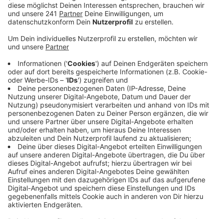
NRW-Durchschnitt. Mit Abstand die meisten Fälle
gibt es in Alkenrath und Wiesdorf West.
Veröffentlicht:
Mittwoch, 22.07.2020 13:03
Anzeige
Seit 2018 haben sich die Zahlen nur minimal nach
unten bewegt – und wir gehen auch davon aus, dass
die Folgen der Corona-Krise nochmals zu einer
wesentlichen Verschärfung beitragen. Das sagt das
Netzwerk Kinderarmut zu den aktuellen Werten.
Zwar gibt es bereits Maßnahmen wie die Offene
Kinder- und Jugendarbeit oder das Projekt “Sei dabei”,
durch das Kinder aus ärmeren Verhältnissen ins Kino,
ins Schwimmbad oder zu Veranstaltungen gehen
können.