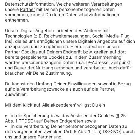
Anzeige
©
Radio Leverkusen
Carmen Schmalfeldt mit ihrer Interviewpartnerin Gina
Hitsch.
Anzeige
Größte Weihnachtsfeier der Stadt
Anzeige
Die vierte Nominierung hat Radio Leverkusen in der
Kategorie „Promotion“ erhalten. Die Jury hat hier die
größte Weihnachtsfeier der Stadt für preiswürdig