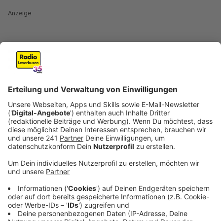
Anzeige
Radio Leverkusen steht gleich mehrfach im Finale des
NRW-Audiopreises. Die Jury des bedeutendsten
Preises für Hörfunk und Audio in NRW hat den Sender
insgesamt vier Mal nominiert. Kein anderer Sender hat
so viele Chancen auf den begehrten Preis. Gleich zwei
Nominierungen gibt es für die Sondersendung von
Radio Leverkusen nach der Explosion im
Entsorgungszentrum des Chemparks. Hier war der
Sender den ganzen Tag auf Sendung, um die
Bevölkerung zu warnen, zu informieren und im Internet
kursierenden Falschmeldungen entgegenzutreten.
Anzeige