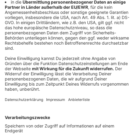
erachtet. Die Moderatoren Thomas Wagner und Diana
Dahlmann haben im Lockdown 2020 im Radio und im
Video-Livestream mit Hörern und Firmen gemeinsam
eine riesige Weihnachtsfeier gefeiert. Das perfekte
Weihnachtsmenu zur Sendung hat die Bayer
Gastronomie dazu frei Haus geliefert.
Der NRW-Audiopreis wird jährlich von der
Landesanstalt für Medien vergeben. Es ist der
bedeutendste Preis im Hörfunk und Audiomarkt
Nordrhein-Westfalens. Die Verleihung findet im
Rahmen einer festlichen Gala am 26. November in
Düsseldorf statt.
Anzeige
©
Radio Leverkusen
Morgenmoderator Thomas Wagner bei der größten