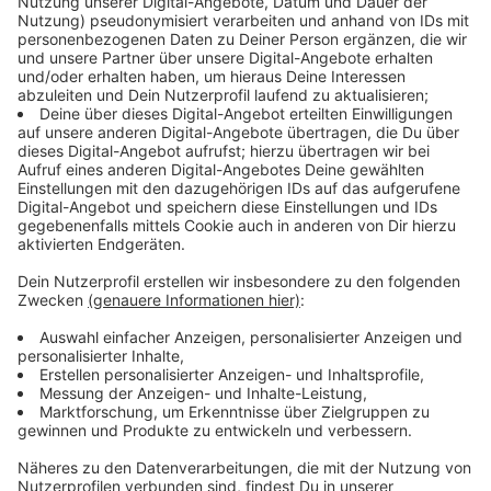
Deutschen Radiopreis gewonnen
Anzeige
Zudem ist Morgenmoderatorin Carmen Schmalfeldt
für ihr „Rassismus-Bullshit-Bingo“ nominiert. Für dieses
besondere Interview hatte sie Anfang September
bereits den Deutschen Radiopreis – die höchste
Auszeichnung im Deutschen Radio – bekommen. In
dem Interview spricht sie mit der 25-jährigen
Leverkusenerin und Schwarzen Deutschen Gina Hitsch
über ihre Erfahrungen mit Rassismus. „Wir wollten nicht
einfach das x-te Interview zum so wichtigen Thema
Rassismus machen, sondern die Hörer wirklich direkt
involvieren und zum Perspektivwechsel bewegen. So
ist die Idee zum ‘Rassismus-Bullshit-Bingo‘
entstanden“, erklärt Carmen Schmalfeldt. Eine Idee,
die auch die Jury des NRW-Audiopreises überzeugt
hat.