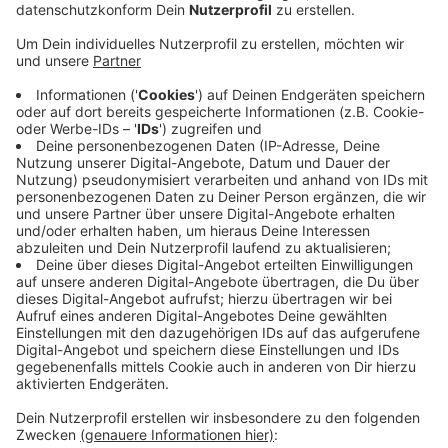
Anzeige
Hintergrund ist der Tag der Städtebauförderung. Der
Film ist eine Art virtuelle Stadtführung von einem
Bauprojekt zum nächsten. Angefangen in Hitdorf mit
dem Hafen und der Hitdorfer Straße geht es unter
anderem weiter nach Opladen über die neugestaltete
Fußgängerzone zum geplanten Quartierszentrum „Im
Hederichsfeld“. Aber auch Projekte die erst noch in
Planung sind werden gezeigt – darunter zum Beispiel
die Neugestaltung des Schlossparks Morsbroich.
Neben den Einblicken in die Projekte gibt die Stadt im
Film auch Details zu Kosten und Finanzierung. Alle
Infos und den Link zum Film findet ihr
hier
.
Anzeige