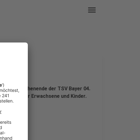
menu
er 04
mmenden Wochenende der TSV Bayer 04.
 Angebote für Erwachsene und Kinder.