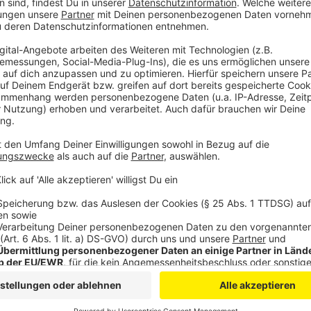
zusammengebracht. Entstanden ist "Never Let Me Do
Anzeige
Wir benötigen Ihre Z
den YouTube Video
laden!
Wir verwenden einen S
Drittanbieters, um V
einzubetten. Dieser Servi
Ihren Aktivitäten sammeln.
die Details durch und s
Nutzung des Service zu, 
anzusehen
Mehr Informati