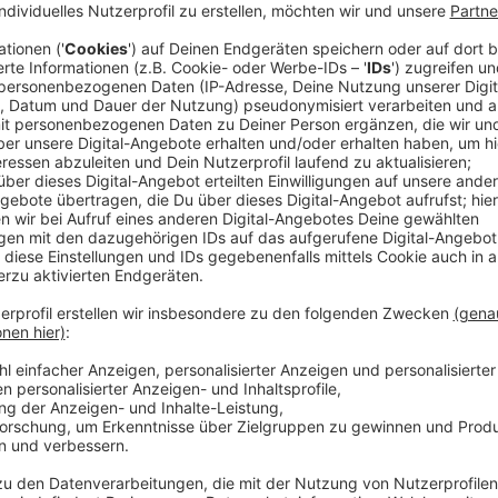
Vize erregten mit ihren Singles „Glad You Came“ und „
Aufsehen. Kurz danach arbeiteten sie mit Erfolgs-DJ
dem Alter Ego von Deutschlands Nr. 1 Rapper Capit
brachte ihnen sogar den ersten Platz in den Deutsch
Remixes für Timmy Trumpet, Alan Walker oder Sam F
Bühnen der großen Festivals weltweit.
Anzeige
Die Vita von Tom Gregory kann sich ebenfalls sehen l
jüngst auf Platz 1 der offiziellen deutschen Airplayc
Singles erzielten starke Ergebnisse. Der 24-jährige B
der Deutschen, Österreichischen und Schweizer Radio
zwei Jahren im Sommer und Herbst ausgebucht. Das 