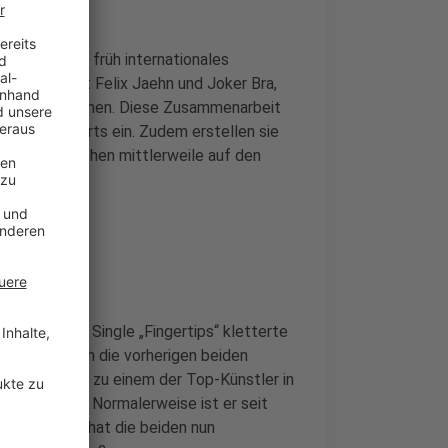
Stars“ schon früh internationales
 & Produzent Felix Jaehn und Joker Bra,
al Bra, zusammen. Diese Zusammenarbeit
en Singlecharts ein. Zudem erstellen sie
eldt und stehen mittlerweile auf den
assen. Seine Single „Fingertips“ kletterte
harts und auch die vorherigen beiden
rite avanciert zu einem der Top-Künstler in
landschaft. Normalerweise ist er seit
Coronavirus hat die beiden nun