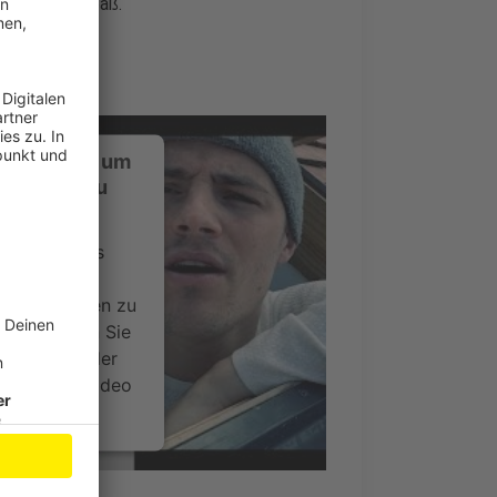
wn". Viel Spaß.
ustimmung, um
-Service zu
ervice eines
ideoinhalte
ce kann Daten zu
 Bitte lesen Sie
timmen Sie der
um dieses Video
.
onen