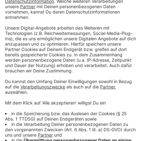
Bewegung - alles wird mühsamer oder sogar
undenkbar. Zudem entsteht ein großer
volkswirtschaftlicher Schaden: Rückenschmerzen
verursachen die meisten Arbeitsunfähigkeitstage.
Anzeige
©
Tag der Rückengesundheit
Anzeige
Wie man Rückenschmerzen entgegentritt
Anzeige
Grundsätzlich ist für jede Person, die sich lange Zeit
am Tag im Sitzen aufhält, Bewegung das A und O. Am