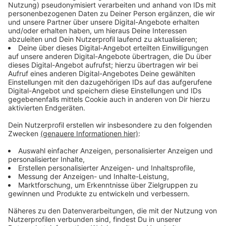
Anzeige
Aus leichten Rückenschmerzen könnte eine
Chronifizierung folgen
Anzeige
Rückenschmerzen sind neben Kopfschmerzen das
häufigste Schmerzproblem in Deutschland. In einer
Umfrage des Robert-Koch-Instituts bestätigten zwei
Drittel der Befragten, dass sie in den letzten 12
Monaten unter Rückenschmerzen gelitten hätten.
15,5 Prozent der Befragten berichteten
sogar von
chronischen Rückenschmerzen, die länger als drei
Monate anhalten. Rückenbeschwerden haben ein
hohes Risiko für eine Chronifizierung und schränken die
Lebensqualität stark ein. Soziale Kontakte, Reisen,