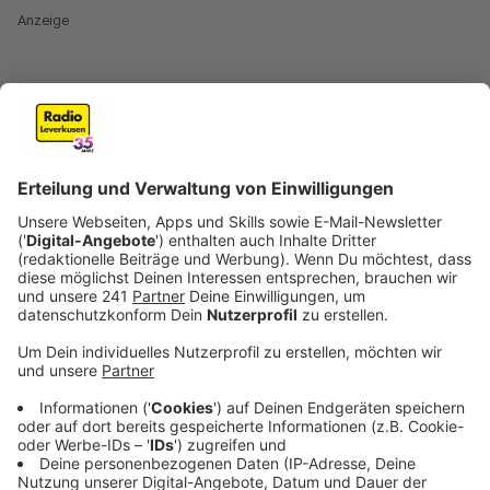
Anzeige
Wer zu lange sitzt, riskiert nicht nur
Rückenbeschwerden, sondern auch ein verkürztes
Leben. Anlässlich des Welttags der Rückengesundheit
am 15. März machen verschiedene Verbände und
Organisationen darauf aufmerksam, dass die deutsche
Volkskrankheit - Rückenschmerzen - mehr Beachtung
finden sollte. Denn: Aktuelle Studien zeigen, dass
Menschen, die täglich mehr als sieben Stunden sitzen,
ein um
47 Prozent erhöhtes Risiko
für einen
vorzeitigen Tod haben. Diese erschreckende Statistik
unterstreicht die dringende Notwendigkeit, den
negativen Auswirkungen des Sitzens aktiv
entgegenzuwirken. Denn derzeit sind laut neuen Daten
deutschlandweit fast ein Drittel der Bevölkerung an
Rückenschmerzen
erkrankt.