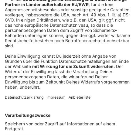
besten an der frischen Luft versteht sich.
Ausdauersportarten sind hierbei die zu bevorzugenden
Sportarten. Das heißt, dass man aufs Joggen, Nordic
Walking, Schwimmen oder Radfahren setzen sollte.
Beim Joggen werden beispielsweise nicht nur die
Bandscheiben be- und entlastet, gleichzeitig kann die
Rückenmuskulatur trainiert und gestärkt werden. Wer
sich eher aufs Schwimmen fokussieren will, dem sei
gewiss, dass Schwimmen - vor allem
Rückenschwimmen - ideal zur Bekämpfung von
Rückenproblemen sein können. Abgeraten wird
dagegen von Sportarten, die belastend für die
Wirbelsäule oder den Rumpf sein könnten. Das
könnten zum Beispiel Tennis, Squash oder
Gewichtheben sein.
Weitere Infos gibt es
hier
.
Autor: Joachim Schultheis