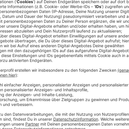
Anzeige
Betroffen sind damit auch einige Verbindungsfahrbah
für die Sperrungen sind Arbeiten von Straßen NRW.
die letzten Brückenteile des neuen Zentralbauwerk
Um ein Verkehrschaos zu verhindern, versucht Stra
Dafür können Autofahrer, die in Opladen auf die A3 Ri
A1 Richtung Koblenz wechseln. Entsprechende Umle
Folgende Verbindungen können am Wochenende nich
· von der A1 aus Dortmund auf die A57 nach Köln
· von der A1 aus Koblenz auf die A57 nach Krefel
· von der A57 aus Krefeld auf die A1 nach Dortm
· von der A57 aus Köln auf die A1 nach Koblenz.
Die A57 ist im Autobahnkreuz Köln-Nord weiterhin be