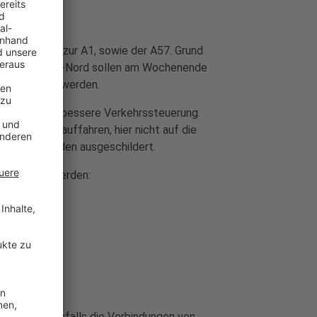
nen von und zur A1, sowie der A57. Grund
 Im Kreuz Köln-Nord sollen am Wochenende
s angebracht werden.
ßen NRW eine bessere Verkehrssteuerung.
chtung Köln auffahren, hier nicht auf die
itungen werden ausgeschildert.
t genutzt werden:
d,
und und
fahrbar, ebenfalls die Verbindungen von