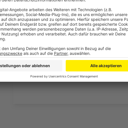
der A1 aus Dortmund auf die A57 nach Krefeld und v
Dortmund sowie die A1-Anschlussstelle Köln-Niehl.
Der Fernverkehr sollte großräumig ausweichen. Fol
werden mit Rotem Punkt beziehungsweise über die
ausgeschildert: In Fahrtrichtung Koblenz ab dem Au
(Fahrtrichtung Frankfurt) und A4 (Fahrtrichtung Aache
Fahrtrichtung Dortmund wird empfohlen, ab dem Aut
(Fahrtrichtung Olpe) und die A3 (Fahrtrichtung Ober
lokale Umleitungen mit Rotem Punkt ausgeschildert.
Anzeige