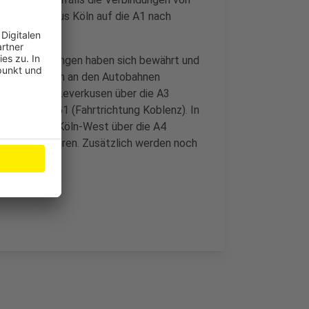
on der A57 aus Köln auf die A1 nach
gende Umleitungen haben sich bewährt und
 LED-Anzeigen an den Autobahnen
tobahnkreuz Leverkusen über die A3
n) bis zur A61 (Fahrtrichtung Koblenz). In
obahnkreuz Köln-West über die A4
hausen) zu fahren. Zusätzlich werden noch