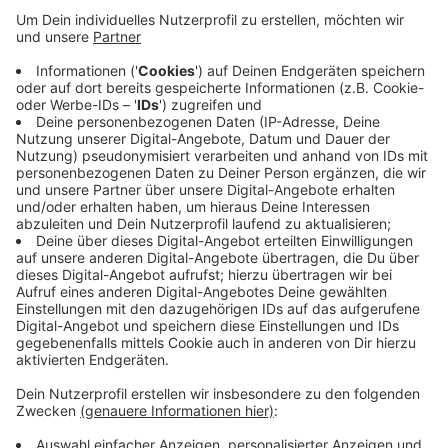
Anzeige
Gegen 22:30 Uhr waren zwei PKW auf Höhe Rheindorf
zusammengestoßen – offenbar bei einem
Überholmanöver. Einer der beiden Wagen steifte
daraufhin laut Polizei die Leitplanke. Insgesamt waren
drei Personen an dem Unfall beteiligt. Eine Person kam
schwer verletzt ins Krankenhaus. Eine andere wurde
leicht verletzt. Gegen 23:30 Uhr war die Autobahn
wieder frei.
Anzeige