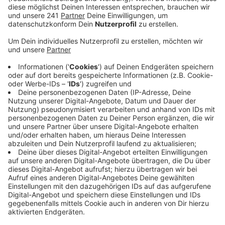
(Stand 11:52 Uhr)
Veröffentlicht:
Freitag, 02.05.2025 10:54
Anzeige
Die Autobahn GmbH hat die Ölverschmutzung
gereinigt und gibt die A3 voraussichtlich wieder frei.
Hinter der Sperrung hatte sich ein langer Stau
gebildet.
Anzeige
Mehr Meldungen aus Leverkusen
Anzeige