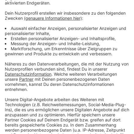
Es gibt diese Dinge im Leben, die können uns zur
Weißglut treiben. Bahnstreiks. Plötzlicher Schneefall.
Eiskratzen am frühen Morgen. Leute, die nicht
Autofahren können. Menschen, die seltsame Wörter
benutzen. Wo andere sich vor Verzweiflung das
Gesicht bis zum Bauchnabel ziehen oder ihren Kopf
gegen die Wand hauen wollen, geht in eben diesem
Kopf von Laura Potting ein Karussell los. Irgendwo
zwischen wirren Gedanken und scharfer
Alltagsbeobachtung. Ein bisschen ausgeflippt,
meistens bunt und nie ganz ernst gemeint.
Anzeige