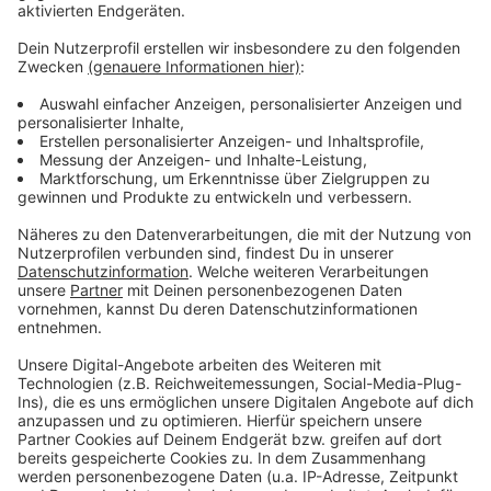
Es gibt diese Dinge im Leben, die können uns zur
Weißglut treiben. Bahnstreiks. Plötzlicher Schneefall.
Eiskratzen am frühen Morgen. Leute, die nicht
Autofahren können. Menschen, die seltsame Wörter
benutzen. Wo andere sich vor Verzweiflung das
Gesicht bis zum Bauchnabel ziehen oder ihren Kopf
gegen die Wand hauen wollen, geht in eben diesem
Kopf von Laura Potting ein Karussell los. Irgendwo
zwischen wirren Gedanken und scharfer
Alltagsbeobachtung. Ein bisschen ausgeflippt,
meistens bunt und nie ganz ernst gemeint.
Anzeige