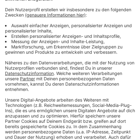
Es gibt diese Dinge im Leben, die können uns zur
Weißglut treiben. Bahnstreiks. Plötzlicher Schneefall.
Eiskratzen am frühen Morgen. Leute, die nicht
Autofahren können. Menschen, die seltsame Wörter
benutzen. Wo andere sich vor Verzweiflung das
Gesicht bis zum Bauchnabel ziehen oder ihren Kopf
gegen die Wand hauen wollen, geht in eben diesem
Kopf von Laura Potting ein Karussell los. Irgendwo
zwischen wirren Gedanken und scharfer
Alltagsbeobachtung. Ein bisschen ausgeflippt,
meistens bunt und nie ganz ernst gemeint.
Anzeige
Anzeige