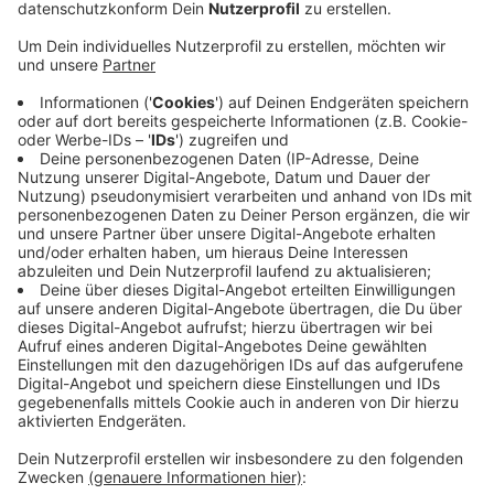
Anzeige
Die Heinrich-von-Stephan Straße ist deshalb bis
voraussichtlich Anfang November für Busse und Autos
komplett gesperrt.
Der Ausbau der neuen Gleise soll im kommenden
Frühjahr starten. Übernächstes Jahr ist dann der
Bahnhof Leverkusen Mitte dran: er soll nicht nur ein
komplett neues Gebäude bekommen, sondern auch
barrierefrei werden. Geplant sind drei neue
Aufzüge. Mit dem neuen Rhein-Ruhr-Express sollen wir
in Zukunft noch besser nach Düsseldorf und ins
Ruhrgebiet kommen.
Anzeige