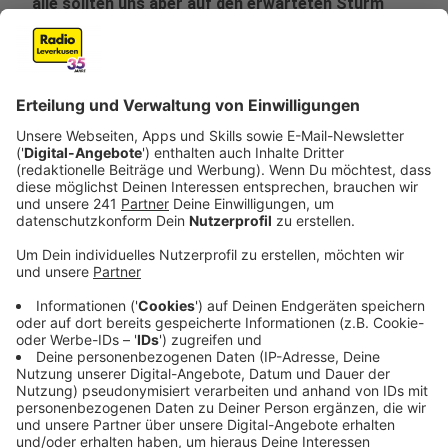
alle sollten uns aber auf den erwarteten Sturm
vorbereiten – empfiehlt die Feuerwehr.
Veröffentlicht:
Mittwoch, 16.02.2022 14:36
Anzeige
Gartenbesitzer sollten, wenn möglich jetzt noch
sturmanfällige Pavillon-Zelte, Trampoline und Folien
reinholen.
Außerdem solle man sich bei Sturm von
Baugerüsten fernhalten, so die Feuerwehr.
Ab Windgeschwindigkeiten von 80 Stundenkilometern
wird es problematisch in den Wäldern, sagt unser
Förster – erwartet werden aber mehr als 100
Stundenkilometern. Deshalb appelliert der Förster:
geht am besten schon jetzt nicht mehr in die Wälder.