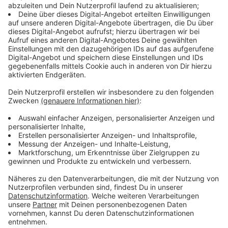
Probleme bereiten vor allem tote Fichten und der
durch den vielen Regen aufgeweichte Boden – der
Wind könnte also einige Bäume recht leicht umblasen.
Gefährlich sind außerdem Buchen. Die haben durch die
letzten Jahre Trockenschäden, warnt der Förster.
Ohne dass es vorher knackt, könnten tote Äste aus
dem Kronenbereich Spaziergängern auf den Kopf
fallen.
Die städtischen Sportplatzanlagen sind bis
Donnerstag 18 Uhr aus Sicherheitsgründen gesperrt.
Die Vereine werden aktuell über den SportBund
informiert und um Umsetzung gebeten. Auch der
Neuland-Park bleibt am Donnerstag geschlossen.
Friedhöfe werden für allgemeine Friedhofsbesuche
gesperrt. Die Stadtverwaltung fordert außerdem
ausdrücklich dazu auf, Bolz- und Spielplätze nicht
aufzusuchen.