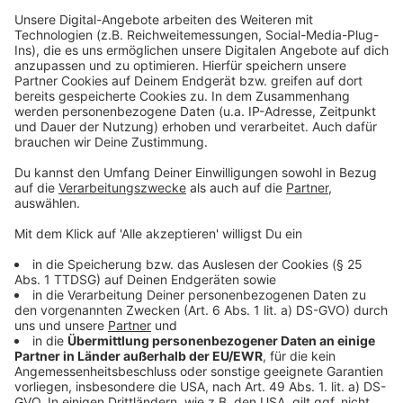
Die Musikschule wird am Donnerstag keinen Präsenz-,
sondern lediglich Online-Unterricht anbieten.
Unterricht, der nicht online erteilt werden kann, fällt
aus. Das Musikschulgebäude bleibt morgen
geschlossen. Die VHS wird ihr Veranstaltungs-, Kurs-
und Beratungsbetrieb an allen Unterrichtsorten am
Donnerstag ebenfalls aus Sicherheitsgründen
komplett einstellen. Das Angebot der
Jugendkunstgruppen entfällt komplett.
Die städtischen Kitas bleiben geöffnet. Denn anders
als für die Schulen, für die das Land Nordrhein-
Westfalen für morgen Unterrichtsausfall angeordnet
hat, gibt es keine „Kitapflicht“. Die Eltern können damit
grundsätzlich selbst entscheiden, ob sie ihr Kind in die
Kita bringen oder nicht. Auch für den Bereich der
Kindertagesbetreuung appelliert Familienminister
Stamp allerdings an alle Eltern, wenn möglich ihre
Kinder am Donnerstag zu Hause zu betreuen.