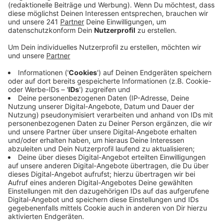
findet traditionell in der Wiesdorfer City statt –
hierfür laufen die Vorbereitungen gerade schon
auf Hochtouren.
Veröffentlicht:
Donnerstag, 06.10.2022 06:37
Anzeige
Umfang und Programm stehen: Insgesamt werden
dieses Jahr rund 70 verschiedene Anbieter auf dem
Christkindchenmarkt dabei sein. Der Großteil der
Teilnehmer sind Stammbeschicker und oft schon über
20 Jahre dabei, sagt der Veranstalter. Rund 20
Prozent seien neue Teilnehmer und sollen den Markt
attraktiv halten, neue Trends beisteuern und die
Qualität verbessern. Neben Marktständen erwartet
Besucher auf dem Rathaus-Vorplatz auch in diesem
Jahr wieder eine große Bühne mit festen