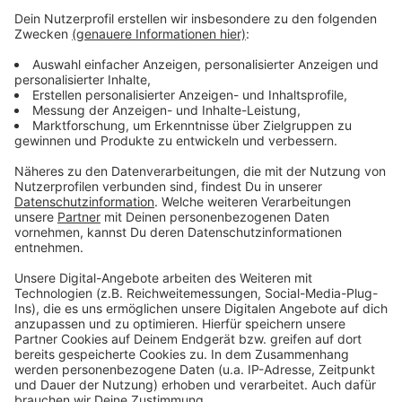
Programmpunkten. Abseits davon sollen unter
anderem Jazz-Weihnachtsmänner, Moving Pianos und
Stelzengänger als Walking Acts quer durch die
Fußgängerzone auftreten.
Neben Wiesdorf wird es in diesem Jahr auch wieder
das Bergische Dorf in Opladen geben – neu
dazukommen soll außerdem ein erster
Weihnachtsmarkt in Schlebusch.
Anzeige
Anzeige