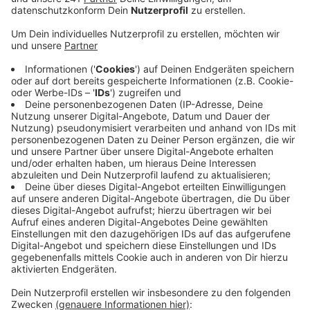
und damit fast so viele wie vor der Pandemie.
Veröffentlicht:
Donnerstag, 21.04.2022 14:15
Anzeige
Erst Corona, dann die Hochwasserkatastrophe. Viele
Gastronomen hatten in den vergangenen Jahren zu
kämpfen. Umso mehr freuen sie sich laut Veranstalter,
dass das Leverkusener Kneipenfestival dieses Jahr
wieder unter fast normalen Bedingungen stattfinden
kann. Das Event hat in den vergangenen Jahren immer
mehrere tausend Besucher angelockt. In insgesamt 27
Locations quer durch die Stadt verteilt wird es am 21.
Mai Konzerte, Comedy und Shows geben. Den ganzen
Abend wird ein Shuttlebus zwischen den Kneipen
unterwegs sein. Mehr Infos zu dem Event gibt es
hier
.