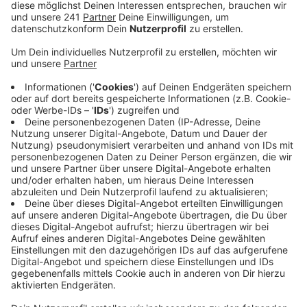
Kilometer langen Menschenkette wollen sie ein
klares Zeichen setzen.
Veröffentlicht:
Mittwoch, 04.09.2019 11:20
Anzeige
Und zwar gegen einen oberirdischen Ausbau der A3
und gegen einen LKW-Rastplatz auf Leverkusener
Stadtgebiet.
Wir haben genug Verkehr in Leverkusen, genug Lärm,
zu viele Baustellen, weitere Natur darf nicht zerstört
und Anwohner nicht enteignet werden – mit diesen
Argumenten wollen die Demonstranten punkten. 4.000
Menschen sollen am Sonntag um 11.30 Uhr eine Kette
bilden und zwar vom geplanten A1-Rastplatz-Standort
Fester Weg in Steinbüchel bis zur Syltstraße in