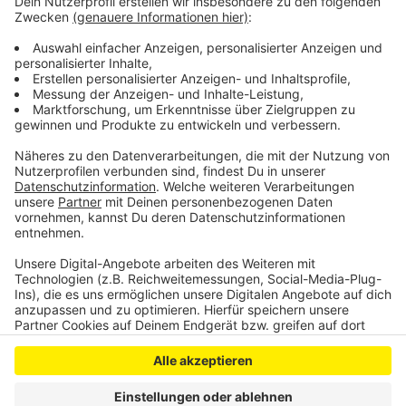
Manfort an der A3. Die Organisatoren sind
optimistisch, dass genug Teilnehmer kommen, damit
die Menschenkette geschlossen ist. Etwas dünn seien
die Anmeldezahlen aktuell noch im Bereich Gustav-
Heinemann-Straße.
Anzeige
Anzeige
Anzeige
Anzeige