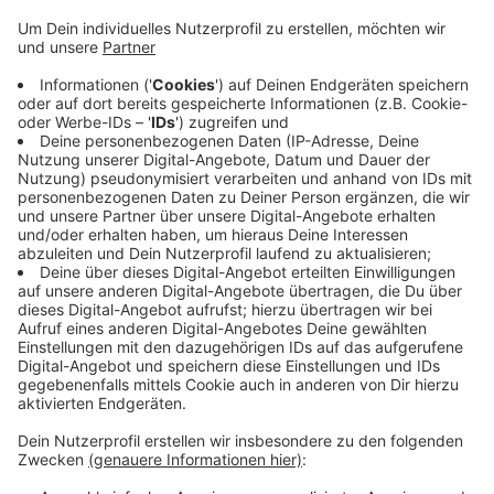
Anzeige
Blumen und Pflanzen sind demnach nicht nur ein
wichtiger Lebensraum für Insekten wie Bienen. Sie
helfen auch, unsere Stadt im Sommer kühler zu halten.
Wenn ihr mitmachen wollt, dann findet ihr alle
wichtigen Infos
hier
.
Der letzte Abgabetermin für Bewerbungen ist der 15.
Juli 2019.
Anzeige