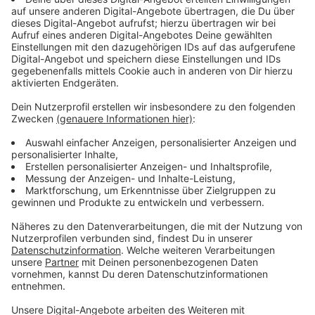
Keine Daten über Home Office-Nutzung
Anzeige
Wie viele Menschen sich im Vorfeld schon für Home
Office entschieden haben, können die großen
Arbeitgeber unserer Stadt nicht sagen. Zum Beispiel
bei Bayer bedürfe es für die Mitarbeiter keiner
besonderen Ankündigung, wenn sie sich für einen
Home Office-Tag entscheiden, heißt es von einem
Sprecher - deshalb habe man keinen Überblick.
Allerdings sprachen sowohl ein Currenta- als auch ein
Bayersprecher gefühlt von keinerlei Auffälligkeiten im
Betrieb.
Im Leverkusener Busverkehr finden weiterhin rund die
Hälfte der Fahrten statt – nur die Linien 222 und 257
der Wupsi fallen komplett aus.