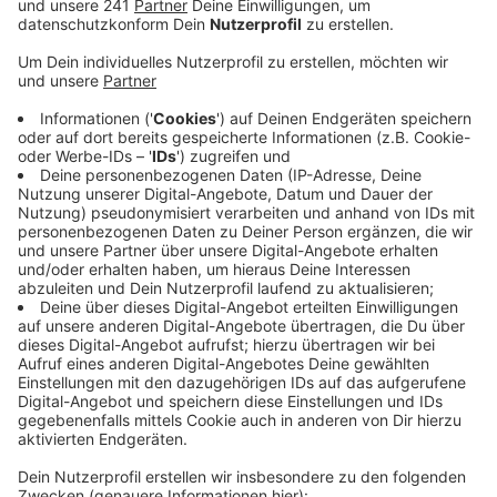
Finanzamt-Mitarbeiter.
Veröffentlicht:
Freitag, 15.07.2022 11:47
Anzeige
Sie bieten am Telefon unkomplizierte Hilfe beim
Ausfüllen der Formulare an. Das Finanzamt weist
darauf hin, dass es niemals sensible Daten über das
Telefon abfragen würden und auch nicht über SMS
und WhatsApp. Wer so einen Betrugs-Anruf erhält, soll
laut Finanzamt am besten sofort auflegen und im
Anschluss die Polizei benachrichtigen.
Bei Fragen zur Neuberechnung der Grundsteuer ist die
Hotline des Finanzamts Montag bis Freitag jeweils von
8.30 Uhr bis 15 Uhr unter 0214 89280-0 erreichbar.
Außerdem gibt es ein
Kontaktformular
. Die Antworten
auf die wichtigsten steuerlichen Fragen gibt’s im
FAQ
.