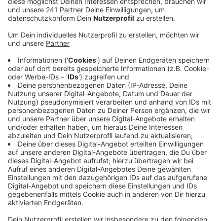
Weitere wird nur spekuliert.
Veröffentlicht:
Donnerstag, 09.06.2022 06:23
Anzeige
„Unser letzter Stand war, dass Edeka den Laden
übernehmen wird – die halten sich aber bedeckt und
das ist verdächtig“, sagt eine Sprecherin der
Gewerkschaft ver.di. Auch auf Radio Leverkusen-
Nachfrage hat Edeka keine Auskunft geben wollen,
ebenso wenig wie Kaufland. Die wollen keine Stellung
zu etwaigen Gesprächen beziehen. Allerdings haben
Mitarbeiter in Kaufland-Jacken gestern auf dem Dach
des Supermarkts Ausmessungen gemacht und sich
umgesehen. Auch zu den Mitarbeitern von Real hat
ver.di aktuell keinen Kontakt – man stehe aber