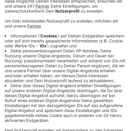
ermitteln - auch der Chempark ist bereits auf
Fehlersuche.
Veröffentlicht:
Donnerstag, 20.05.2021 10:24
Anzeige
Phenol wird in der gemessenen Konzentration als
deutlich wassergefährdend eingestuft und ist giftig
für Wasserorganismen, Benzonitril ist etwas weniger
giftig. Die Stoffe waren in einer Probe festgestellt
worden, die Anfang der Woche genommen worden ist.
Der Chempark-Betreiber Currenta nimmt die Meldung
auf RL-Nachfrage sehr ernst. Nach ersten
Erkenntnissen soll die Probe jedoch an einer Stelle im
Rhein entnommen worden sein, die vor den Chempark-
Auslässen in Wiesdorf liegt.
Das Wasser dort fließt
also erst noch am Chempark vorbei, so ein Sprecher.