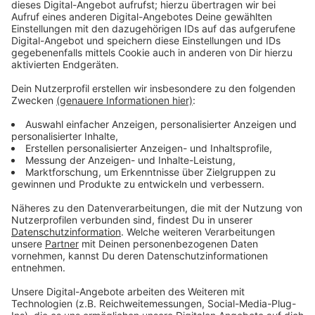
Anzeige
Start in die Badesaison
Anzeige
Damit kann die Badesaison in Leverkusen ohne
Bedenken starten. Sie beginnt offiziell am Montag
(11.05.). Die Stadt macht in diesem Rahmen auch noch
mal drauf aufmerksam: Wer in der Badesaison einen
Notfall hat, kann immer die Notrufsäulen der DLRG und
Feuerwehr benutzen.
Anzeige