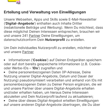
Veröffentlicht:
Montag, 11.05.2026 06:39
Anzeige
Keine gefährlichen Bakterien gefunden
Anzeige
Die Befunde waren alle unauffällig, das sagt das
Gesundheitsamt. Die Experten haben vor allem nach
sogenannten Fäkal-Indikatoren gesucht. Also sie
haben geprüft, ob das Wasser durch Fäkalien von Tier
oder Mensch verunreinigt sind. Der Große Silbersee
und der Hitdorfer See sind sauber. Auch während der
Saison werden alle zwei Wochen Wasserproben
entnommen, um die Gesundheit aller Badegäste zu
gewährleisten.