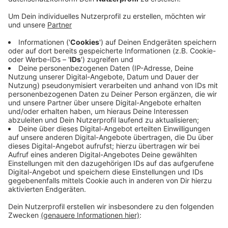
im Radio Leverkusen Interview gesagt.
Veröffentlicht:
Montag, 16.11.2020 06:40
Anzeige
Er wolle durch seine zahlreichen Fernsehauftritte nicht
polarisieren, sondern den Menschen erklären, warum
man das öffentliche Leben in der Corona-Pandemie
einschränken muss. Lauterbach betrachtet es
außerdem als überparteiliche Teamleistung, welche
die Bundesregierung währen der Pandemie zu
bewältigen habe.
Anzeige